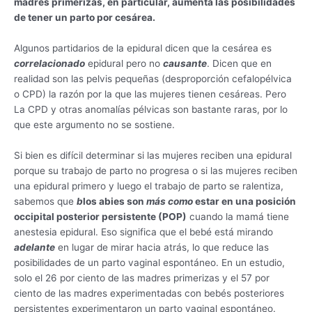
madres primerizas, en particular, aumenta las posibilidades
de tener un parto por cesárea.
Algunos partidarios de la epidural dicen que la cesárea es
correlacionado
epidural pero no
causante
. Dicen que en
realidad son las pelvis pequeñas (desproporción cefalopélvica
o CPD) la razón por la que las mujeres tienen cesáreas. Pero
La CPD y otras anomalías pélvicas son bastante raras, por lo
que este argumento no se sostiene.
Si bien es difícil determinar si las mujeres reciben una epidural
porque su trabajo de parto no progresa o si las mujeres reciben
una epidural primero y luego el trabajo de parto se ralentiza,
sabemos que
b
los abies son
más como
estar en una posición
occipital posterior persistente (POP)
cuando la mamá tiene
anestesia epidural. Eso significa que el bebé está mirando
adelante
en lugar de mirar hacia atrás, lo que reduce las
posibilidades de un parto vaginal espontáneo. En un estudio,
solo el 26 por ciento de las madres primerizas y el 57 por
ciento de las madres experimentadas con bebés posteriores
persistentes experimentaron un parto vaginal espontáneo.