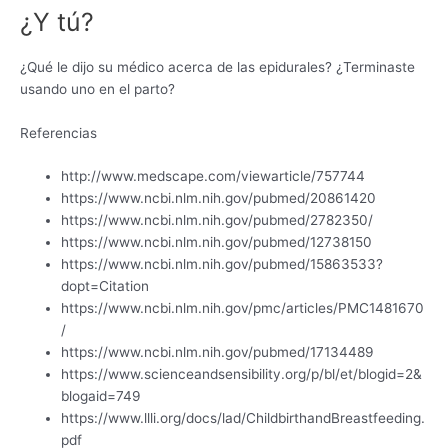
¿Y tú?
¿Qué le dijo su médico acerca de las epidurales? ¿Terminaste
usando uno en el parto?
Referencias
http://www.medscape.com/viewarticle/757744
https://www.ncbi.nlm.nih.gov/pubmed/20861420
https://www.ncbi.nlm.nih.gov/pubmed/2782350/
https://www.ncbi.nlm.nih.gov/pubmed/12738150
https://www.ncbi.nlm.nih.gov/pubmed/15863533?
dopt=Citation
https://www.ncbi.nlm.nih.gov/pmc/articles/PMC1481670
/
https://www.ncbi.nlm.nih.gov/pubmed/17134489
https://www.scienceandsensibility.org/p/bl/et/blogid=2&
blogaid=749
https://www.llli.org/docs/lad/ChildbirthandBreastfeeding.
pdf