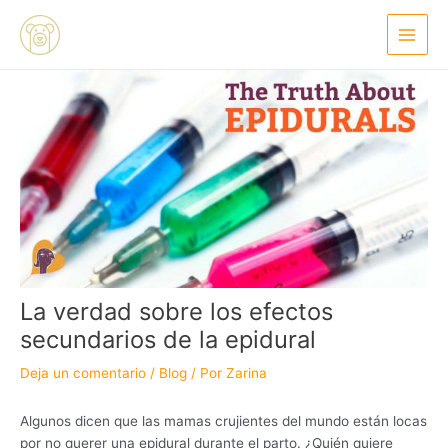
Ir
Navegación
Main
al
de
Menu
contenido
entradas
La verdad sobre los efectos
secundarios de la epidural
Deja un comentario
/
Blog
/ Por
Zarina
Algunos dicen que las mamas crujientes del mundo están locas
por no querer una epidural durante el parto. ¿Quién quiere