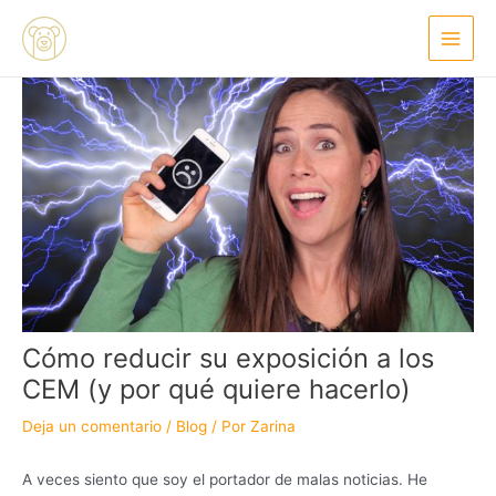
Ir
Navegación
Main
al
de
Menu
contenido
entradas
Cómo reducir su exposición a los
CEM (y por qué quiere hacerlo)
Deja un comentario
/
Blog
/ Por
Zarina
A veces siento que soy el portador de malas noticias. He