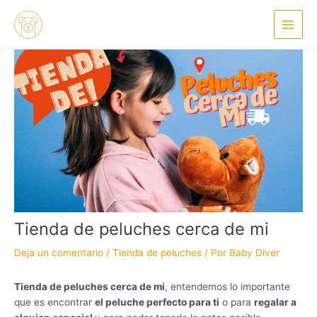
Ir
Navegación
Main
al
de
Menu
contenido
entradas
Tienda de peluches cerca de mi
Deja un comentario
/
Tienda de peluches
/ Por
Baby Diver
Tienda de peluches cerca de mi
, entendemos lo importante
que es encontrar
el peluche perfecto para ti
o para
regalar a