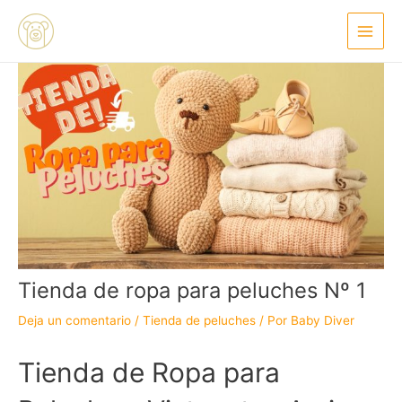
Ir
Navegación
Main
al
de
Menu
contenido
entradas
Tienda de ropa para peluches Nº 1
Deja un comentario
/
Tienda de peluches
/ Por
Baby Diver
Tienda de Ropa para