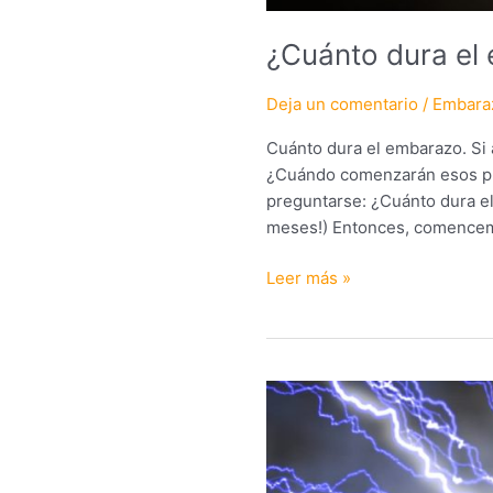
¿Cuánto dura el
Deja un comentario
/
Embara
Cuánto dura el embarazo. Si
¿Cuándo comenzarán esos pr
preguntarse: ¿Cuánto dura e
meses!) Entonces, comencemo
Leer más »
Cómo
reducir
su
exposición