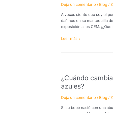
Deja un comentario
/
Blog
/
Z
A veces siento que soy el po
dañinos en su mantequilla de
exposición a los CEM. ¡¿Que
Leer más »
¿Cuándo
cambian
¿Cuándo cambian
de
color
azules?
los
ojos
Deja un comentario
/
Blog
/
Z
de
los
Si su bebé nació con una abu
bebés?