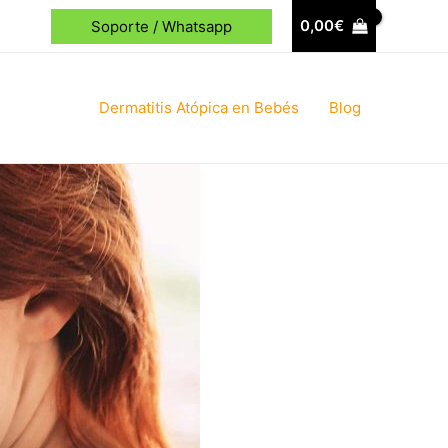
0,00
€
Soporte / Whatsapp
Dermatitis Atópica en Bebés
Blog