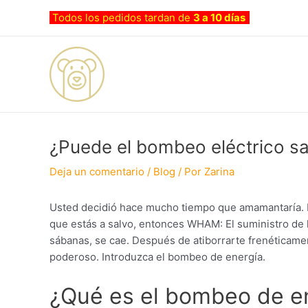
Ir
Navegación
Todos los pedidos tardan de
3 a 10 días
al
de
contenido
entradas
¿Puede el bombeo eléctrico sa
Deja un comentario
/
Blog
/ Por
Zarina
Usted decidió hace mucho tiempo que amamantaría. Es
que estás a salvo, entonces WHAM: El suministro de 
sábanas, se cae. Después de atiborrarte frenéticame
poderoso. Introduzca el bombeo de energía.
¿Qué es el bombeo de e