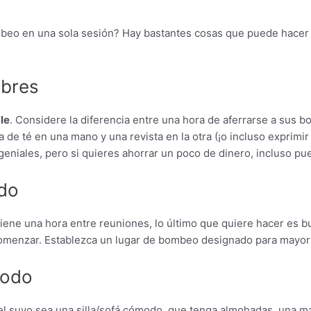
beo en una sola sesión? Hay bastantes cosas que puede hacer p
ibres
le
. Considere la diferencia entre una hora de aferrarse a sus 
e té en una mano y una revista en la otra (¡o incluso exprimir u
niales, pero si quieres ahorrar un poco de dinero, incluso pue
ado
ene una hora entre reuniones, lo último que quiere hacer es bu
omenzar. Establezca un lugar de bombeo designado para mayor f
modo
 suyo sea una silla/sofá cómodo, que tenga almohadas, una man