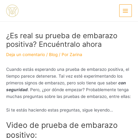
Ir
Navegación
Main
al
de
Menu
contenido
entradas
¿Es real su prueba de embarazo
positiva? Encuéntralo ahora
Deja un comentario
/
Blog
/ Por
Zarina
Cuando estás esperando una prueba de embarazo positiva, el
tiempo parece detenerse. Tal vez esté experimentando los
primeros signos de embarazo, pero solo tiene que saber
con
seguridad
. Pero, ¿por dónde empezar? Probablemente tenga
muchas preguntas sobre las pruebas de embarazo, entre ellas:
Si te estás haciendo estas preguntas, sigue leyendo…
Video de prueba de embarazo
positivo: