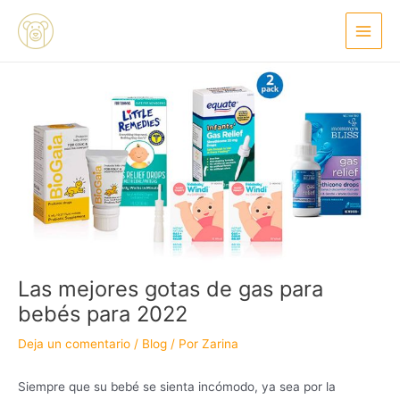
Ir
Navegación
Main
al
de
Menu
contenido
entradas
Las mejores gotas de gas para
bebés para 2022
Deja un comentario
/
Blog
/ Por
Zarina
Siempre que su bebé se sienta incómodo, ya sea por la