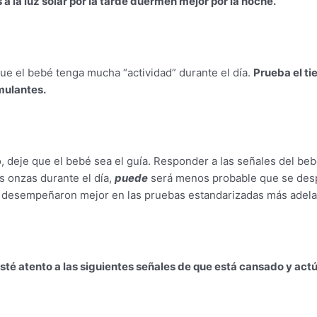
a la luz solar por la tarde duermen mejor por la noche.
ue el bebé tenga mucha “actividad” durante el día.
Prueba el t
mulantes.
, deje que el bebé sea el guía. Responder a las señales del be
s onzas durante el día,
puede
será menos probable que se despi
desempeñaron mejor en las pruebas estandarizadas más adelan
sté atento a las siguientes señales de que está cansado y act