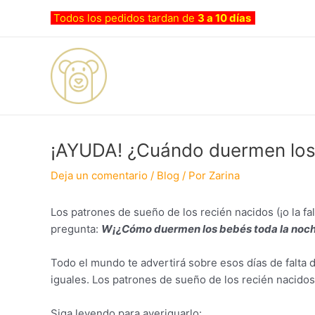
Ir
Navegación
Todos los pedidos tardan de
3 a 10 días
al
de
contenido
entradas
¡AYUDA! ¿Cuándo duermen los
Deja un comentario
/
Blog
/ Por
Zarina
Los patrones de sueño de los recién nacidos (¡o la f
pregunta:
W
¡¿Cómo duermen los bebés toda la noc
Todo el mundo te advertirá sobre esos días de falta 
iguales. Los patrones de sueño de los recién nacidos 
Siga leyendo para averiguarlo: