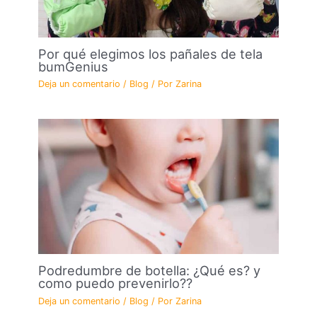
Por qué elegimos los pañales de tela
bumGenius
Deja un comentario
/
Blog
/ Por
Zarina
Podredumbre de botella: ¿Qué es? y
como puedo prevenirlo??
Deja un comentario
/
Blog
/ Por
Zarina