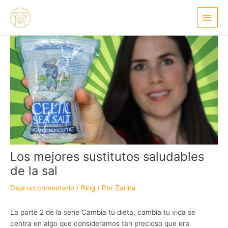
Ir
Navegación
Main
al
de
Menu
contenido
entradas
Los mejores sustitutos saludables
de la sal
Deja un comentario
/
Blog
/ Por
Zarina
La parte 2 de la serie Cambia tu dieta, cambia tu vida se
centra en algo que consideramos tan precioso que era