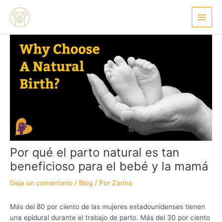
Ir
Navegación
Main
al
de
Menu
contenido
entradas
Por qué el parto natural es tan
beneficioso para el bebé y la mamá
Deja un comentario
/
Blog
/ Por
Zarina
Más del 80 por ciento de las mujeres estadounidenses tienen
una epidural durante el trabajo de parto. Más del 30 por ciento