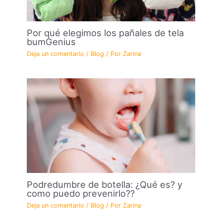
Por qué elegimos los pañales de tela
bumGenius
Deja un comentario
/
Blog
/ Por
Zarina
Podredumbre de botella: ¿Qué es? y
como puedo prevenirlo??
Deja un comentario
/
Blog
/ Por
Zarina