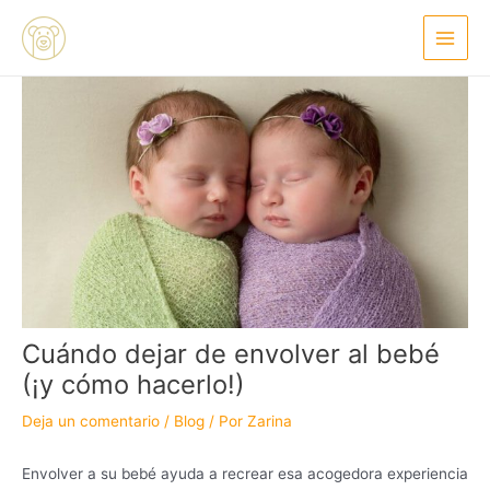
Ir
Navegación
Main
al
de
Menu
contenido
entradas
Cuándo dejar de envolver al bebé
(¡y cómo hacerlo!)
Deja un comentario
/
Blog
/ Por
Zarina
Envolver a su bebé ayuda a recrear esa acogedora experiencia