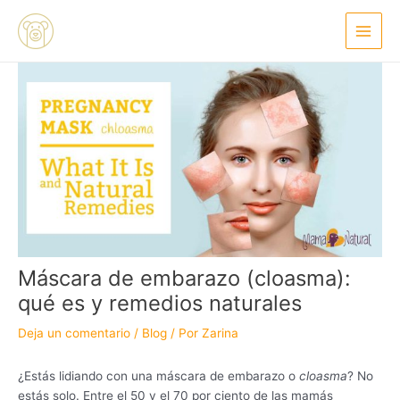
Ir
Navegación
Main
al
de
Menu
contenido
entradas
Máscara de embarazo (cloasma):
qué es y remedios naturales
Deja un comentario
/
Blog
/ Por
Zarina
¿Estás lidiando con una máscara de embarazo o
cloasma
? No
estás solo. Entre el 50 y el 70 por ciento de las mamás