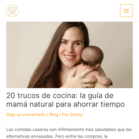
Ir
Navegación
Main
al
de
Menu
contenido
entradas
20 trucos de cocina: la guía de
mamá natural para ahorrar tiempo
Deja un comentario
/
Blog
/ Por
Zarina
Las comidas caseras son infinitamente más saludables que las
alternativas envasadas. Pero entre las compras, la