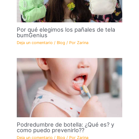
Por qué elegimos los pañales de tela
bumGenius
Deja un comentario
/
Blog
/ Por
Zarina
Podredumbre de botella: ¿Qué es? y
como puedo prevenirlo??
Deja un comentario
/
Blog
/ Por
Zarina