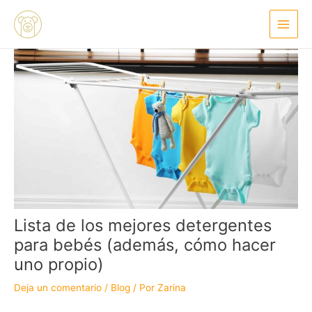
Ir
Navegación
Main
al
de
Menu
contenido
entradas
Lista de los mejores detergentes
para bebés (además, cómo hacer
uno propio)
Deja un comentario
/
Blog
/ Por
Zarina