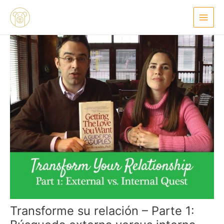
Ir
Navegación
Main
al
de
Menu
contenido
entradas
Transforme su relación – Parte 1: