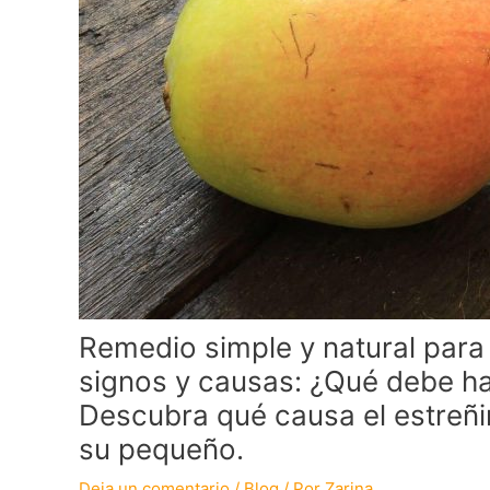
Remedio simple y natural para 
signos y causas: ¿Qué debe h
Descubra qué causa el estreñi
su pequeño.
Deja un comentario
/
Blog
/ Por
Zarina