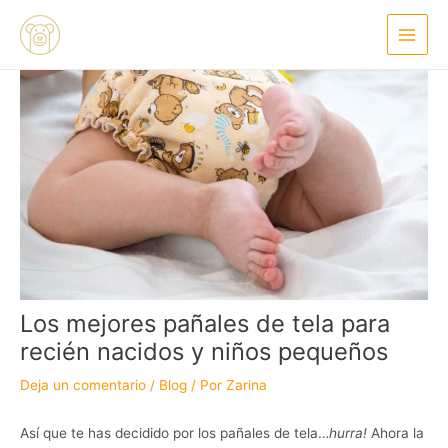
Ir
Navegación
Main
al
de
Menu
contenido
entradas
Los mejores pañales de tela para
recién nacidos y niños pequeños
Deja un comentario
/
Blog
/ Por
Zarina
Así que te has decidido por los pañales de tela…
hurra!
Ahora la