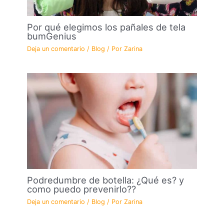
Por qué elegimos los pañales de tela
bumGenius
Deja un comentario
/
Blog
/ Por
Zarina
Podredumbre de botella: ¿Qué es? y
como puedo prevenirlo??
Deja un comentario
/
Blog
/ Por
Zarina