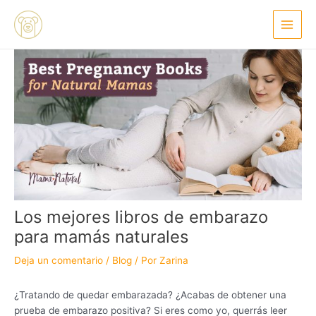
Ir
Navegación
Main
al
de
Menu
contenido
entradas
Los mejores libros de embarazo
para mamás naturales
Deja un comentario
/
Blog
/ Por
Zarina
¿Tratando de quedar embarazada? ¿Acabas de obtener una
prueba de embarazo positiva? Si eres como yo, querrás leer