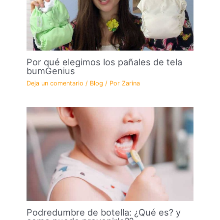
Por qué elegimos los pañales de tela
bumGenius
Deja un comentario
/
Blog
/ Por
Zarina
Podredumbre de botella: ¿Qué es? y