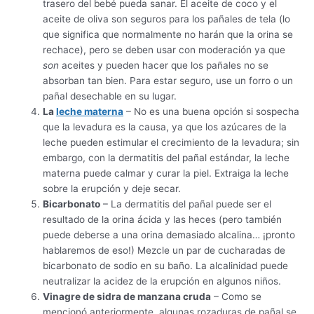
trasero del bebé pueda sanar. El aceite de coco y el
aceite de oliva son seguros para los pañales de tela (lo
que significa que normalmente no harán que la orina se
rechace), pero se deben usar con moderación ya que
son
aceites y pueden hacer que los pañales no se
absorban tan bien. Para estar seguro, use un forro o un
pañal desechable en su lugar.
La
leche materna
– No es una buena opción si sospecha
que la levadura es la causa, ya que los azúcares de la
leche pueden estimular el crecimiento de la levadura; sin
embargo, con la dermatitis del pañal estándar, la leche
materna puede calmar y curar la piel. Extraiga la leche
sobre la erupción y deje secar.
Bicarbonato
– La dermatitis del pañal puede ser el
resultado de la orina ácida y las heces (pero también
puede deberse a una orina demasiado alcalina… ¡pronto
hablaremos de eso!) Mezcle un par de cucharadas de
bicarbonato de sodio en su baño. La alcalinidad puede
neutralizar la acidez de la erupción en algunos niños.
Vinagre de sidra de manzana cruda
– Como se
mencionó anteriormente, algunas rozaduras de pañal se