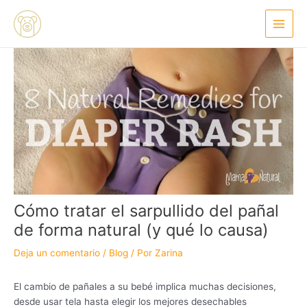
Ir
Navegación
Main
al
de
Menu
contenido
entradas
Cómo tratar el sarpullido del pañal
de forma natural (y qué lo causa)
Deja un comentario
/
Blog
/ Por
Zarina
El cambio de pañales a su bebé implica muchas decisiones,
desde usar tela hasta elegir los mejores desechables