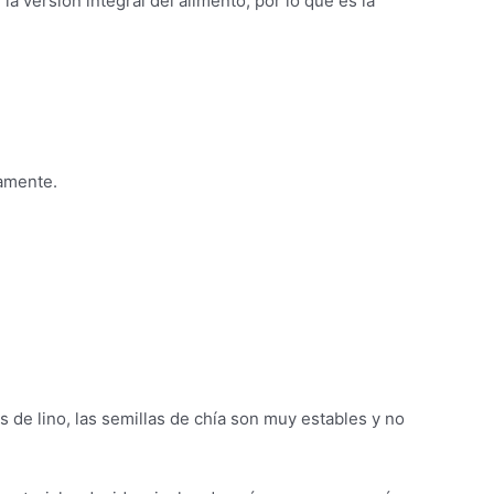
a versión integral del alimento, por lo que es la
tamente.
s de lino, las semillas de chía son muy estables y no