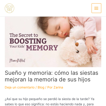
Ir
Navegación
Main
al
de
Menu
contenido
entradas
Sueño y memoria: cómo las siestas
mejoran la memoria de sus hijos
Deja un comentario
/
Blog
/ Por
Zarina
¿Así que su hijo pequeño se perdió la siesta de la tarde? Ya
sabes lo que eso significa: no estás haciendo nada y, para