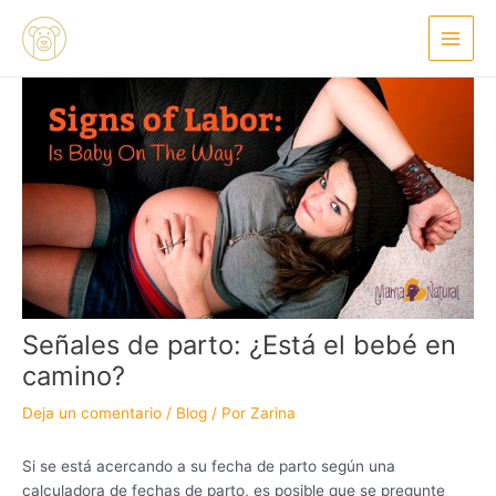
Ir
Navegación
Main
al
de
Menu
contenido
entradas
Señales de parto: ¿Está el bebé en
camino?
Deja un comentario
/
Blog
/ Por
Zarina
Si se está acercando a su fecha de parto según una
calculadora de fechas de parto, es posible que se pregunte