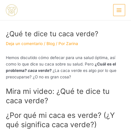
Ir
Navegación
Main
al
de
Menu
contenido
entradas
¿Qué te dice tu caca verde?
Deja un comentario
/
Blog
/ Por
Zarina
Hemos discutido cómo defecar para una salud óptima, así
como lo que dice su caca sobre su salud. Pero
¿Cuál es el
problema?
caca verde
?
¿La caca verde es algo por lo que
preocuparse? ¿O no es gran cosa?
Mira mi video: ¿Qué te dice tu
caca verde?
¿Por qué mi caca es verde? (¿Y
qué significa caca verde?)