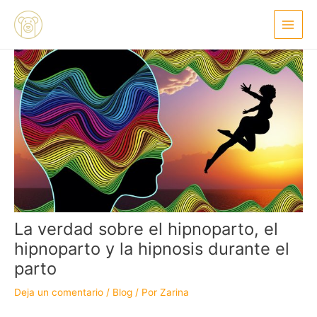
Ir
Navegación
Main
al
de
Menu
contenido
entradas
La verdad sobre el hipnoparto, el
hipnoparto y la hipnosis durante el
parto
Deja un comentario
/
Blog
/ Por
Zarina