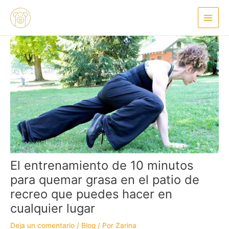
Ir
Navegación
Main
al
de
Menu
contenido
entradas
El entrenamiento de 10 minutos
para quemar grasa en el patio de
recreo que puedes hacer en
cualquier lugar
Deja un comentario
/
Blog
/ Por
Zarina