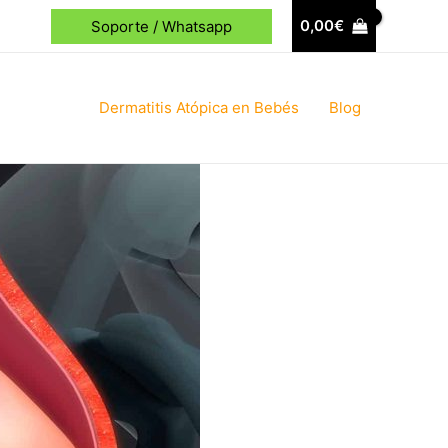
0,00
€
Soporte / Whatsapp
Dermatitis Atópica en Bebés
Blog