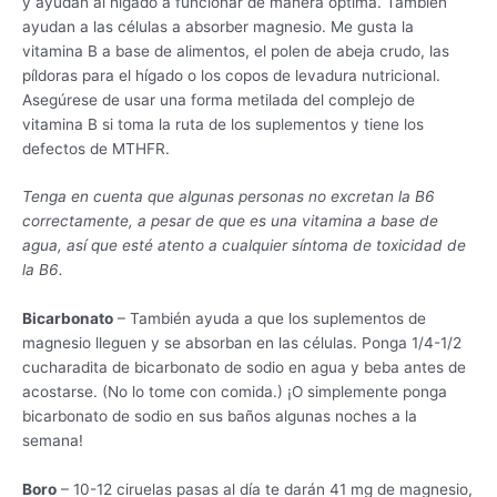
y ayudan al hígado a funcionar de manera óptima. También
ayudan a las células a absorber magnesio. Me gusta la
vitamina B a base de alimentos, el polen de abeja crudo, las
píldoras para el hígado o los copos de levadura nutricional.
Asegúrese de usar una forma metilada del complejo de
vitamina B si toma la ruta de los suplementos y tiene los
defectos de MTHFR.
Tenga en cuenta que algunas personas no excretan la B6
correctamente, a pesar de que es una vitamina a base de
agua, así que esté atento a cualquier síntoma de toxicidad de
la B6.
Bicarbonato
– También ayuda a que los suplementos de
magnesio lleguen y se absorban en las células. Ponga 1/4-1/2
cucharadita de bicarbonato de sodio en agua y beba antes de
acostarse. (No lo tome con comida.) ¡O simplemente ponga
bicarbonato de sodio en sus baños algunas noches a la
semana!
Boro
– 10-12 ciruelas pasas al día te darán 41 mg de magnesio,