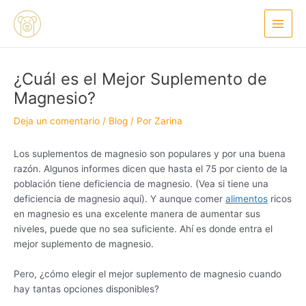
Ir
Navegación
Main
al
de
Menu
contenido
entradas
¿Cuál es el Mejor Suplemento de
Magnesio?
Deja un comentario
/
Blog
/ Por
Zarina
Los suplementos de magnesio son populares y por una buena
razón. Algunos informes dicen que hasta el 75 por ciento de la
población tiene deficiencia de magnesio. (Vea si tiene una
deficiencia de magnesio aquí). Y aunque comer
alimentos
ricos
en magnesio es una excelente manera de aumentar sus
niveles, puede que no sea suficiente. Ahí es donde entra el
mejor suplemento de magnesio.
Pero, ¿cómo elegir el mejor suplemento de magnesio cuando
hay tantas opciones disponibles?