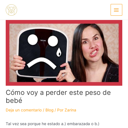
Ir
Navegación
Main
al
de
Menu
contenido
entradas
Cómo voy a perder este peso de
bebé
Deja un comentario
/
Blog
/ Por
Zarina
Tal vez sea porque he estado a.) embarazada o b.)