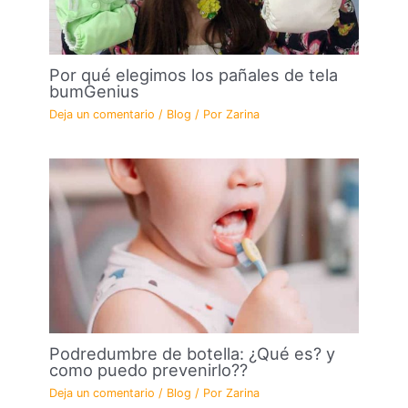
Por qué elegimos los pañales de tela
bumGenius
Deja un comentario
/
Blog
/ Por
Zarina
Podredumbre de botella: ¿Qué es? y
como puedo prevenirlo??
Deja un comentario
/
Blog
/ Por
Zarina