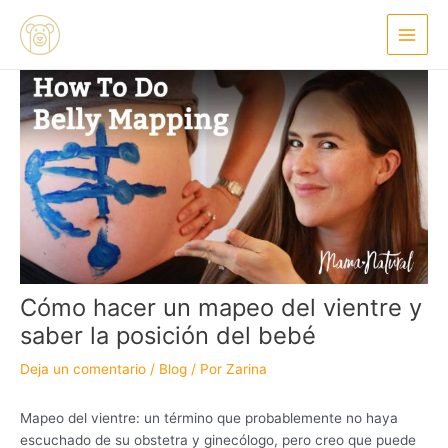
Ir
Navegación
Main
al
de
Menu
contenido
entradas
Cómo hacer un mapeo del vientre y
saber la posición del bebé
Deja un comentario
/
Blog
/ Por
Zarina
Mapeo del vientre: un término que probablemente no haya
escuchado de su obstetra y ginecólogo, pero creo que puede