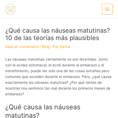
Ir
Navegación
Main
al
de
Menu
contenido
entradas
¿Qué causa las náuseas matutinas?
10 de las teorías más plausibles
Deja un comentario
/
Blog
/ Por
Zarina
Las náuseas matutinas ciertamente no son divertidas. Junto
con la acidez estomacal, el acné durante el embarazo y el
estreñimiento, puede ser solo una de las cosas extrañas pero
comunes que suceden durante el embarazo. Pero, ¿qué causa
exactamente las náuseas matutinas? ¿Por qué tantas de
nosotras nos sentimos tan mal durante los primeros meses de
embarazo?
¿Qué causa las náuseas
matutinas?