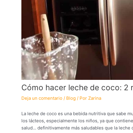
Cómo hacer leche de coco: 2 r
Deja un comentario
/
Blog
/ Por
Zarina
La leche de coco es una bebida nutritiva que sabe muy
los lácteos, especialmente los niños, ya que contien
salud… definitivamente más saludables que la leche 