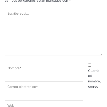
campos obligatorios están marcados con
*
Escribe
aquí...
Nombre*
Guarda
mi
nombre,
Correo
correo
electrónico*
Web