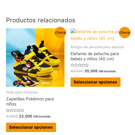
Productos relacionados
El
El
El
El
Este
Este
¡Oferta!
¡Oferta!
precio
precio
precio
precio
producto
produc
original
actual
original
actual
tiene
tiene
era:
es:
era:
es:
Amigos de peluche para abrazar
41,00€.
22,00€.
40,00€.
35,00€.
múltiples
múltipl
Elefante de peluche para
variantes.
variant
bebés y niños (40 cm)
Las
Las
Valorado
opciones
opcion
40,00
€
35,00
€
IVA Incluido.
con
0
se
se
de
Seleccionar opciones
5
pueden
pueden
elegir
elegir
Todo para niños/as
en
en
Zapatillas Pokémon para
niños
la
la
página
página
Valorado
41,00
€
22,00
€
IVA Incluido.
de
de
con
0
producto
produc
de
Seleccionar opciones
5