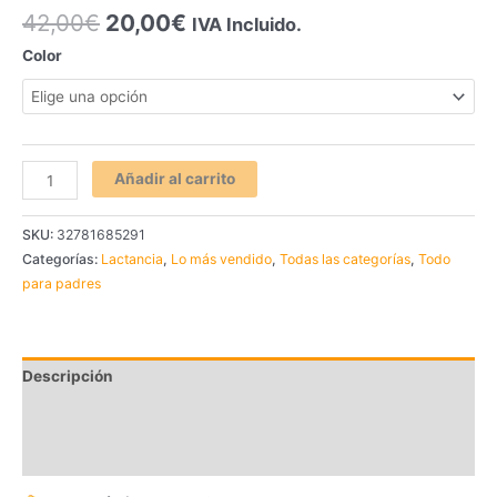
Valorado
70
42,00
€
20,00
€
IVA Incluido.
con
4.87
de
5 en base a
valoraciones
Color
de clientes
Añadir al carrito
SKU:
32781685291
Categorías:
Lactancia
,
Lo más vendido
,
Todas las categorías
,
Todo
para padres
Descripción
Información adicional
Valoraciones (70)