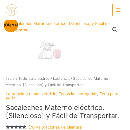
Ir
Main
al
Menu
contenido
El
El
Sacaleches
¡Oferta!
precio
precio
Materno
original
actual
eléctrico.
era:
es:
[Silencioso]
42,00€.
20,00€.
y
Fácil
de
Transportar.
cantidad
Inicio
/
Todo para padres
/
Lactancia
/ Sacaleches Materno
eléctrico. [Silencioso] y Fácil de Transportar.
Lactancia
,
Lo más vendido
,
Todas las categorías
,
Todo para
padres
Sacaleches Materno eléctrico.
[Silencioso] y Fácil de Transportar.
(
70
valoraciones de clientes)