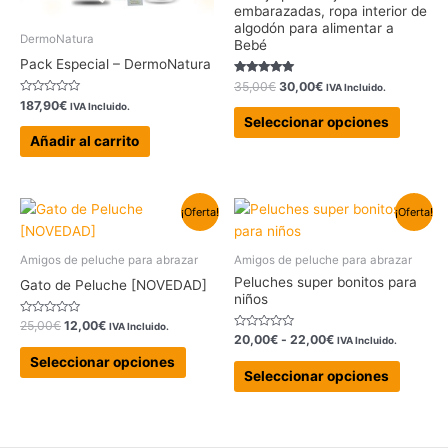
embarazadas, ropa interior de
pueden
algodón para alimentar a
elegir
DermoNatura
Bebé
en
Pack Especial – DermoNatura
la
Valorado con
35,00
€
30,00
€
IVA Incluido.
5.00
página
Valorado
187,90
€
IVA Incluido.
de 5
con
Seleccionar opciones
de
0
de
Añadir al carrito
produc
5
El
El
Rango
Este
Este
¡Oferta!
¡Oferta!
precio
precio
de
producto
produc
original
actual
precios:
tiene
tiene
era:
es:
desde
Amigos de peluche para abrazar
Amigos de peluche para abrazar
25,00€.
12,00€.
20,00€
múltiples
múltipl
Peluches super bonitos para
Gato de Peluche [NOVEDAD]
hasta
variantes.
variant
niños
22,00€
Las
Las
Valorado
25,00
€
12,00
€
IVA Incluido.
con
Valorado
opciones
opcion
20,00
€
-
22,00
€
IVA Incluido.
0
con
de
0
Seleccionar opciones
se
se
5
de
Seleccionar opciones
5
pueden
pueden
elegir
elegir
en
en