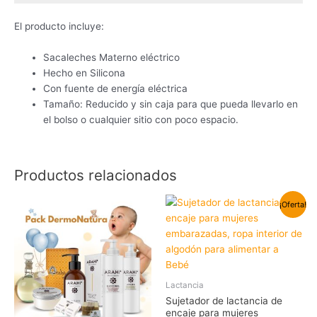
El producto incluye:
Sacaleches Materno eléctrico
Hecho en Silicona
Con fuente de energía eléctrica
Tamaño: Reducido y sin caja para que pueda llevarlo en
el bolso o cualquier sitio con poco espacio.
Productos relacionados
El
El
Este
¡Oferta!
precio
precio
produc
original
actual
tiene
era:
es:
35,00€.
30,00€.
múltipl
variant
Las
Lactancia
opcion
Sujetador de lactancia de
se
encaje para mujeres