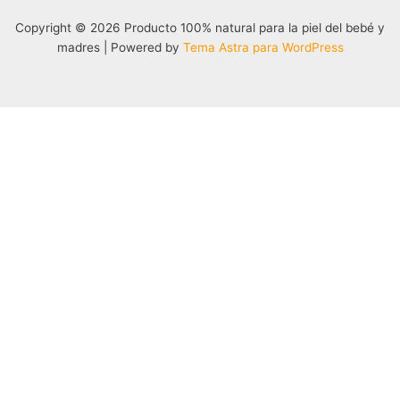
la
la
página
página
Copyright © 2026 Producto 100% natural para la piel del bebé y
de
de
madres | Powered by
Tema Astra para WordPress
producto
produc